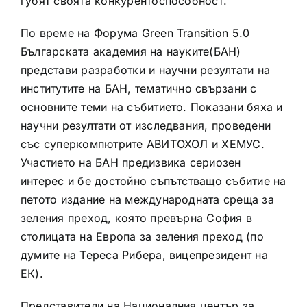
губят своята конкурентоспособност.
По време на Форума Green Transition 5.0
Българската академия на науките(БАН)
представи разработки и научни резултати на
институтите на БАН, тематично свързани с
основните теми на събитието. Показани бяха и
научни резултати от изследвания, проведени
със суперкомпютрите АВИТОХОЛ и ХЕМУС.
Участието на БАН предизвика сериозен
интерес и бе достойно съпътстващо събитие на
петото издание на международната среща за
зеления преход, която превърна София в
столицата на Европа за зеления преход (по
думите на Тереса Рибера, вицепрезидент на
ЕК).
Представители на Националния център за