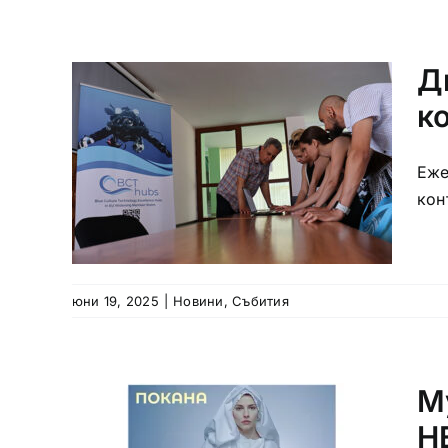
Д
к
Еже
кон
юни 19, 2025
|
Новини
,
Събития
М
H