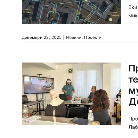
Еки
мик
декември 22, 2025
|
Новини
,
Проекти
П
т
м
Д
Про
Лаб