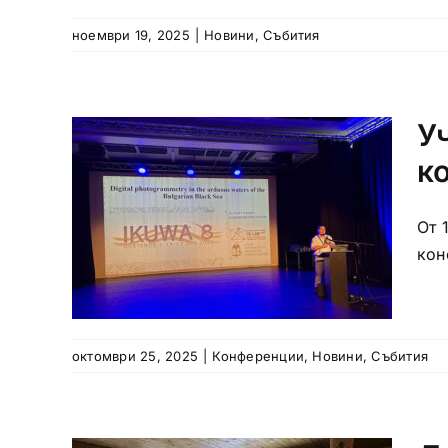
ноември 19, 2025
|
Новини
,
Събития
У
к
От 
тия
кон
октомври 25, 2025
|
Конференции
,
Новини
,
Събития