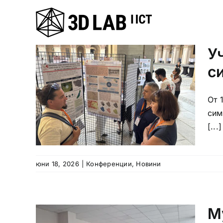
Skip
to
content
У
с
От 
сим
[...]
юни 18, 2026
|
Конференции
,
Новини
М