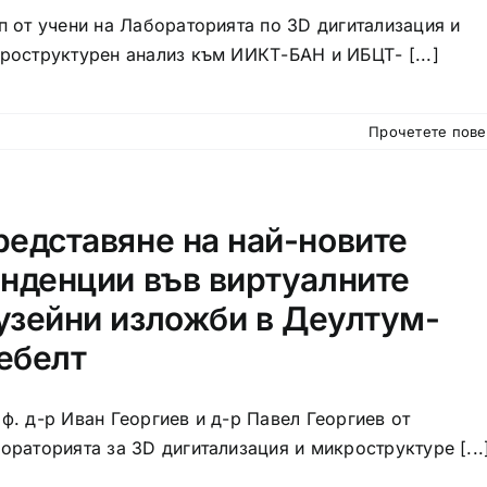
п от учени на Лабораторията по 3D дигитализация и
роструктурен анализ към ИИКТ-БАН и ИБЦТ- [...]
Прочетете пов
редставяне на най-новите
енденции във виртуалните
узейни изложби в Деултум-
ебелт
ф. д-р Иван Георгиев и д-р Павел Георгиев от
ораторията за 3D дигитализация и микроструктуре [...