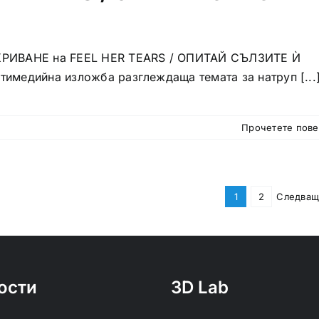
РИВАНЕ на FEEL HER TEARS / ОПИТАЙ СЪЛЗИТЕ Ѝ
тимедийна изложба разглеждаща темата за натруп [...
Прочетете пов
1
2
Следващ
ости
3D Lab