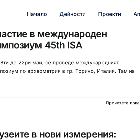
Начало
Дейности
Проекти
А
частие в международен
импозиум 45th ISA
18ти до 22ри май, се проведе международният
позиум по археометрия в гр. Торино, Италия. Там на
Прочетете пов
узеите в нови измерения: