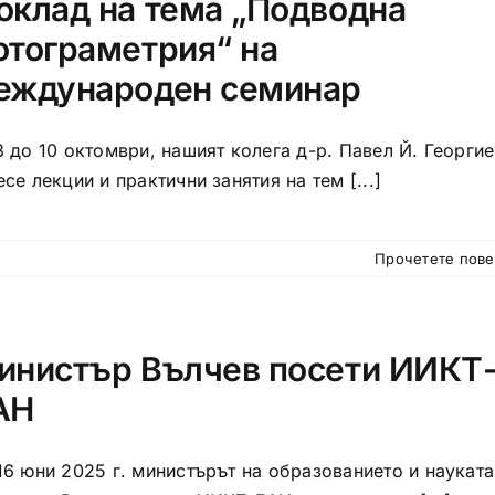
оклад на тема „Подводна
отограметрия“ на
еждународен семинар
8 до 10 октомври, нашият колега д-р. Павел Й. Георги
есе лекции и практични занятия на тем [...]
Прочетете пов
инистър Вълчев посети ИИКТ
АН
16 юни 2025 г. министърът на образованието и науката