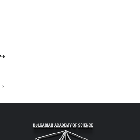
]
ече