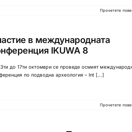
Прочетете пов
частие в международната
онференция IKUWA 8
13ти до 17ти октомври се проведе осмият международ
ференция по подводна археология – Int [...]
Прочетете пов