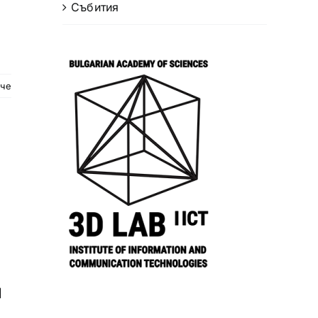
Събития
ече
]