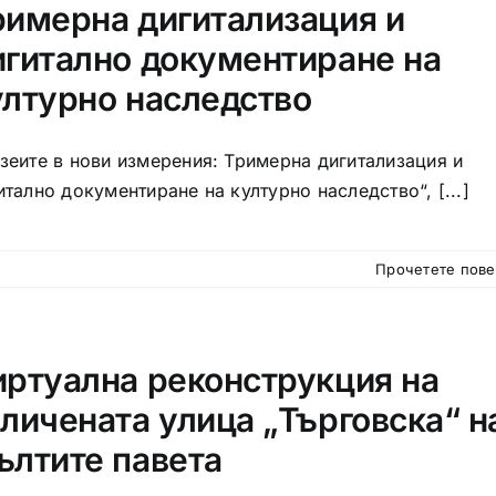
римерна дигитализация и
игитално документиране на
ултурно наследство
зеите в нови измерения: Тримерна дигитализация и
итално документиране на културно наследство“, [...]
Прочетете пов
иртуална реконструкция на
аличената улица „Търговска“ н
ълтите павета