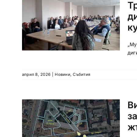
Т
д
к
„Му
диг
април 8, 2026
|
Новини
,
Събития
В
з
ж