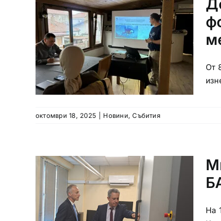
Д
ф
м
От 
изн
октомври 18, 2025
|
Новини
,
Събития
М
Б
На 