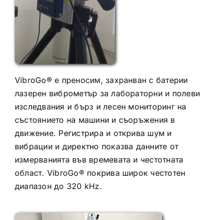
VibroGo® е преносим, захранван с батерии
лазерен виброметър за лабораторни и полеви
изследвания и бърз и лесен мониторинг на
състоянието на машини и съоръжения в
движение. Регистрира и открива шум и
вибрации и директно показва данните от
измерванията във времевата и честотната
област. VibroGo® покрива широк честотен
диапазон до 320 kHz.