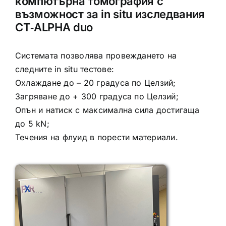
компютърна томография с
възможност за in situ изследвания
CT‐ALPHA duo
Системата позволява провеждането на
следните in situ тестове:
Охлаждане до – 20 градуса по Целзий;
Загряване до + 300 градуса по Целзий;
Опън и натиск с максимална сила достигаща
до 5 kN;
Течения на флуид в порести материали.